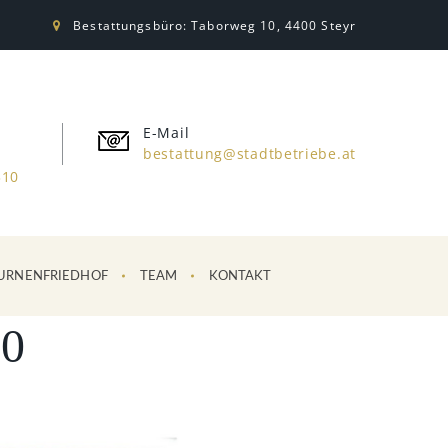
Bestattungsbüro: Taborweg 10, 4400 Steyr
E-Mail
bestattung@stadtbetriebe.at
310
URNENFRIEDHOF
TEAM
KONTAKT
0