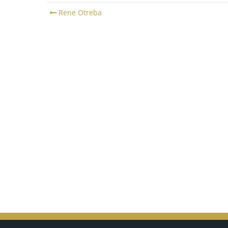
Post
Rene Otreba
navigation