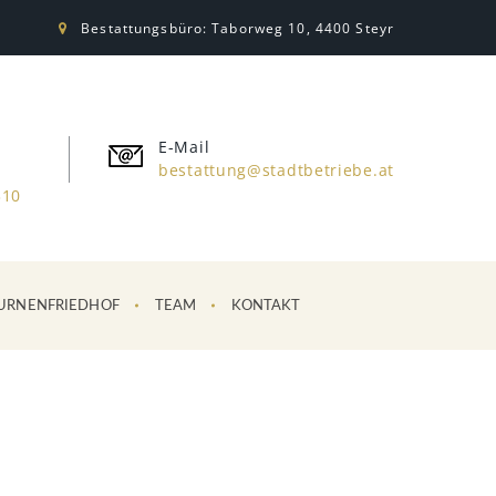
Bestattungsbüro: Taborweg 10, 4400 Steyr
E-Mail
bestattung@stadtbetriebe.at
310
URNENFRIEDHOF
TEAM
KONTAKT