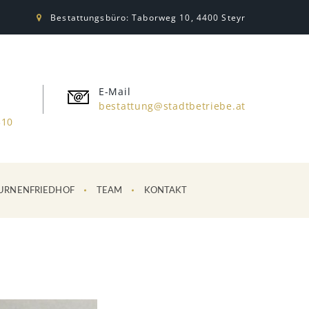
Bestattungsbüro: Taborweg 10, 4400 Steyr
E-Mail
bestattung@stadtbetriebe.at
310
URNENFRIEDHOF
TEAM
KONTAKT