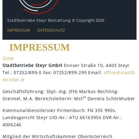
Stadtbetriebe Steyr Bestattung
© Copyright 2026
IMPRESSUM
DATENSCHUTZ
IMPRESSUM
Close
Stadtbetriebe Steyr GmbH
Ennser Straße 10, 4403 Steyr
Tel.: 07252/899-0
Fax: 07252/899-299
Email:
office@stadtb
etriebe.at
Geschäftsführung: Dipl.-Ing. (FH) Markus Rechling-
in
Greimel, M.A. Bereichsleiterin: Mst
Daniela Schörkhuber
Kommunaldienstleister
Firmenbuch: FN 355 990s,
Landesgericht Steyr
UID-Nr.: ATU 66163956
DVR-Nr.:
4006246
Mitglied der Wirtschaftskammer Oberösterreich