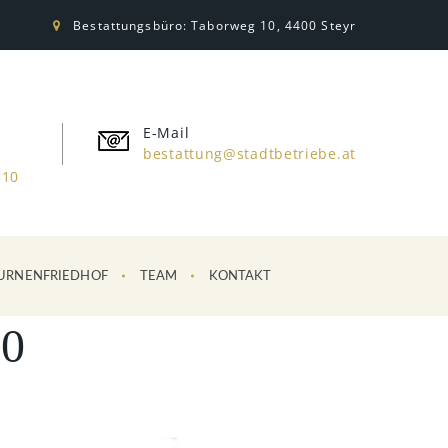
Bestattungsbüro: Taborweg 10, 4400 Steyr
E-Mail
bestattung@stadtbetriebe.at
310
URNENFRIEDHOF
TEAM
KONTAKT
0