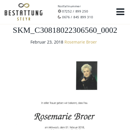
Notfallnummer
07252 / 899 250
0676 / 845 899 310
SKM_C30818022306560_0002
Februar 23, 2018
Rosemarie Broer