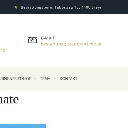
Bestattungsbüro: Taborweg 10, 4400 Steyr
E-Mail
bestattung@stadtbetriebe.at
310
URNENFRIEDHOF
TEAM
KONTAKT
ate