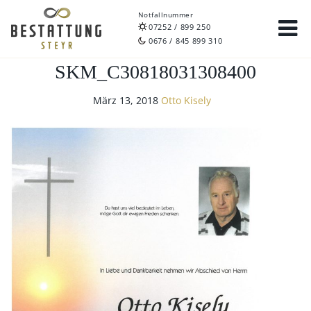
Notfallnummer
07252 / 899 250
0676 / 845 899 310
SKM_C30818031308400
März 13, 2018
Otto Kisely