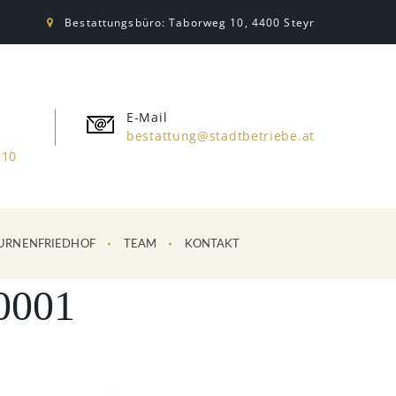
Bestattungsbüro: Taborweg 10, 4400 Steyr
E-Mail
bestattung@stadtbetriebe.at
310
URNENFRIEDHOF
TEAM
KONTAKT
0001