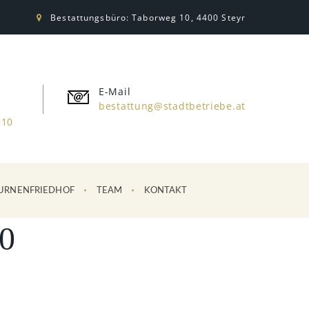
Bestattungsbüro: Taborweg 10, 4400 Steyr
E-Mail
bestattung@stadtbetriebe.at
310
URNENFRIEDHOF
TEAM
KONTAKT
0