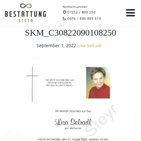
Notfallnummer
07252 / 899 250
0676 / 845 899 310
SKM_C30822090108250
September 1, 2022
Lisa Selradl