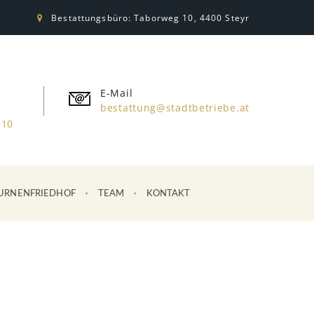
Bestattungsbüro: Taborweg 10, 4400 Steyr
E-Mail
bestattung@stadtbetriebe.at
310
URNENFRIEDHOF
TEAM
KONTAKT