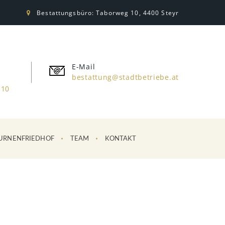
Bestattungsbüro: Taborweg 10, 4400 Steyr
E-Mail
bestattung@stadtbetriebe.at
310
URNENFRIEDHOF
TEAM
KONTAKT