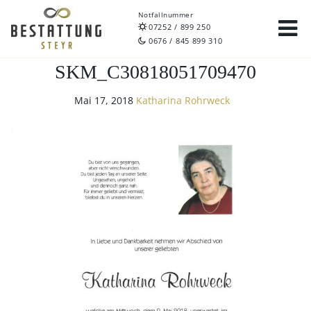
Notfallnummer
07252 / 899 250
0676 / 845 899 310
SKM_C30818051709470
Mai 17, 2018
Katharina Rohrweck