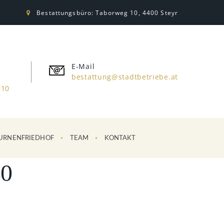
Bestattungsbüro: Taborweg 10, 4400 Steyr
E-Mail
bestattung@stadtbetriebe.at
310
URNENFRIEDHOF
TEAM
KONTAKT
0