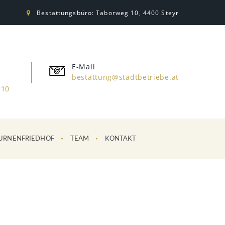
Bestattungsbüro: Taborweg 10, 4400 Steyr
E-Mail
bestattung@stadtbetriebe.at
310
URNENFRIEDHOF
TEAM
KONTAKT