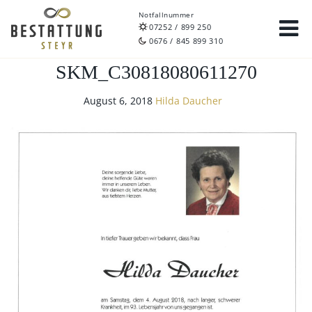
Notfallnummer
07252 / 899 250
0676 / 845 899 310
SKM_C30818080611270
August 6, 2018
Hilda Daucher