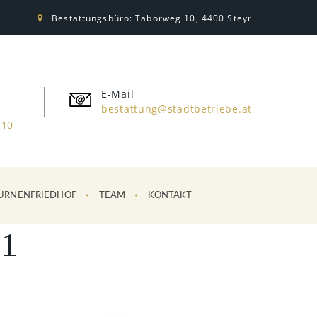
Bestattungsbüro: Taborweg 10, 4400 Steyr
E-Mail
bestattung@stadtbetriebe.at
310
URNENFRIEDHOF
TEAM
KONTAKT
1