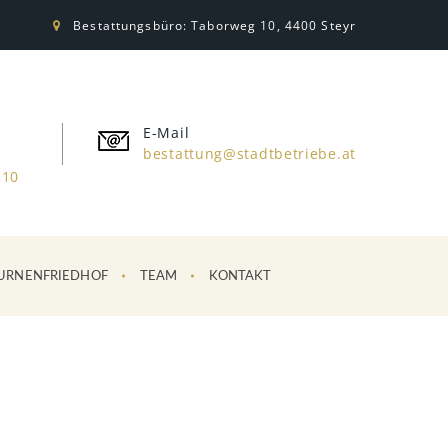
Bestattungsbüro: Taborweg 10, 4400 Steyr
E-Mail
bestattung@stadtbetriebe.at
310
URNENFRIEDHOF
TEAM
KONTAKT