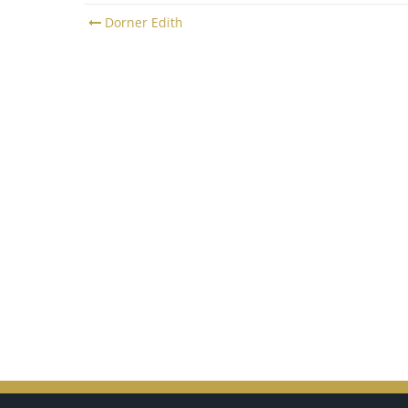
Post
Dorner Edith
navigation