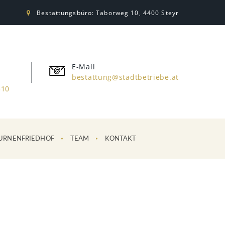
Bestattungsbüro: Taborweg 10, 4400 Steyr
E-Mail
bestattung@stadtbetriebe.at
310
URNENFRIEDHOF
TEAM
KONTAKT