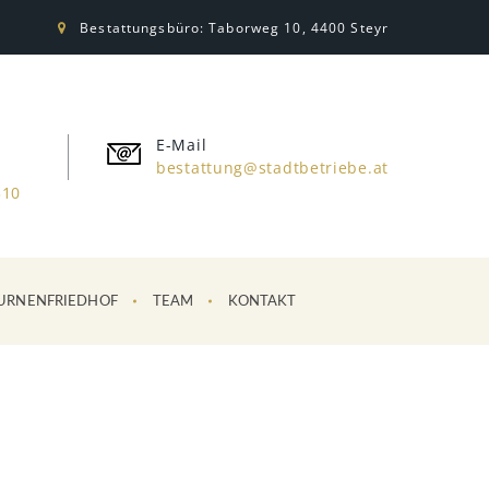
Bestattungsbüro: Taborweg 10, 4400 Steyr
E-Mail
bestattung@stadtbetriebe.at
310
URNENFRIEDHOF
TEAM
KONTAKT