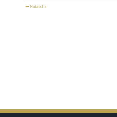
Post
Natascha
navigation