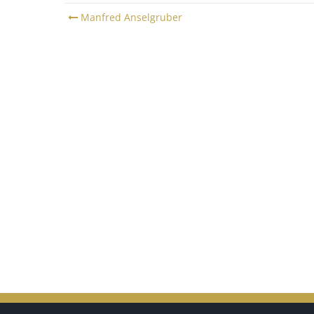
Post
Manfred Anselgruber
navigation