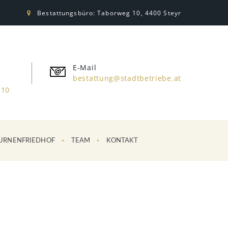
Bestattungsbüro: Taborweg 10, 4400 Steyr
E-Mail
bestattung@stadtbetriebe.at
310
URNENFRIEDHOF
TEAM
KONTAKT