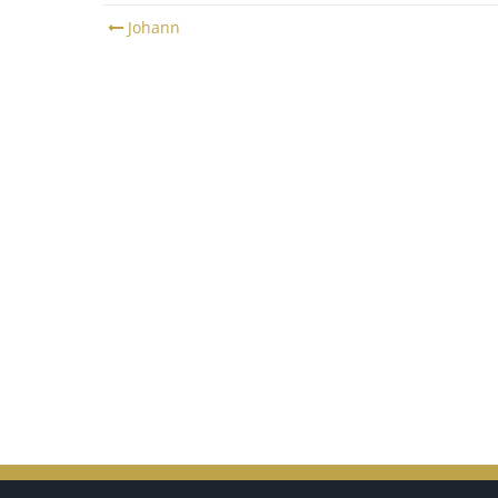
Post
Johann
navigation