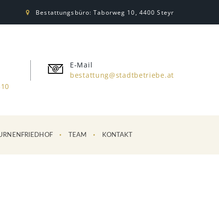
Bestattungsbüro: Taborweg 10, 4400 Steyr
E-Mail
bestattung@stadtbetriebe.at
310
URNENFRIEDHOF
TEAM
KONTAKT