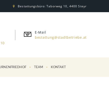
Bestattungsbüro: Taborweg 10, 4400 Steyr
E-Mail
bestattung@stadtbetriebe.at
310
URNENFRIEDHOF
TEAM
KONTAKT