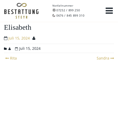
Notfallnummer
07252 / 899 250
0676 / 845 899 310
Elisabeth
Juli 15, 2024
Juli 15, 2024
Post
Rita
Sandra
navigation