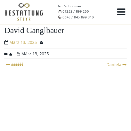
Notfallnummer
07252 / 899 250
0676 / 845 899 310
David Ganglbauer
März 13, 2025
März 13, 2025
Post
🕯🕯🕯🕯🕯🕯
Daniela
navigation