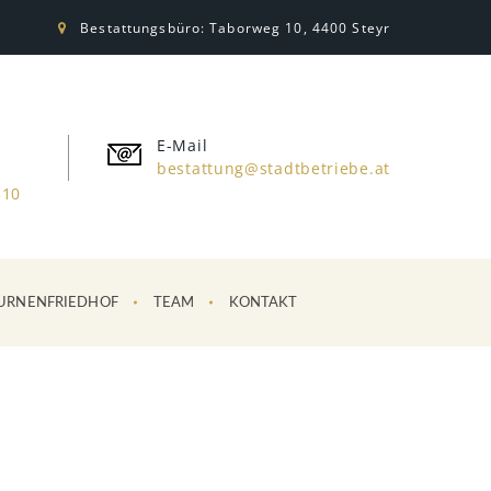
Bestattungsbüro: Taborweg 10, 4400 Steyr
E-Mail
bestattung@stadtbetriebe.at
310
URNENFRIEDHOF
TEAM
KONTAKT