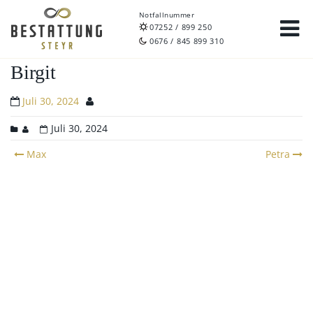
Notfallnummer
07252 / 899 250
0676 / 845 899 310
Birgit
Juli 30, 2024
Juli 30, 2024
Post
Max
Petra
navigation