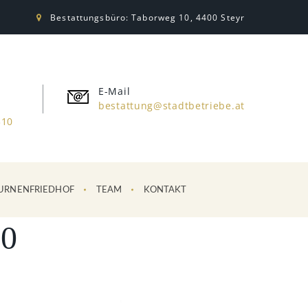
Bestattungsbüro: Taborweg 10, 4400 Steyr
E-Mail
bestattung@stadtbetriebe.at
310
URNENFRIEDHOF
TEAM
KONTAKT
0