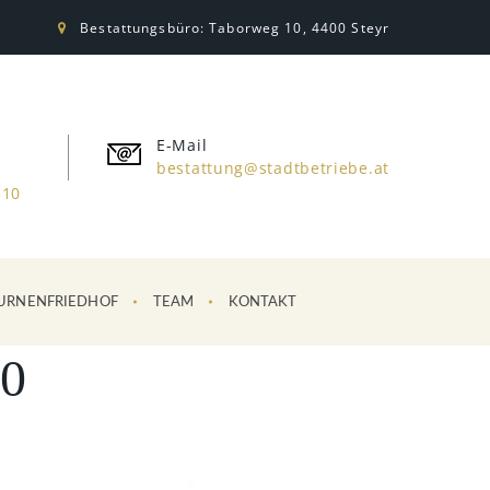
Bestattungsbüro: Taborweg 10, 4400 Steyr
E-Mail
bestattung@stadtbetriebe.at
310
URNENFRIEDHOF
TEAM
KONTAKT
0