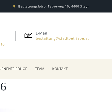
Bestattungsbüro: Taborweg 10, 4400 Steyr
E-Mail
bestattung@stadtbetriebe.at
310
URNENFRIEDHOF
TEAM
KONTAKT
26