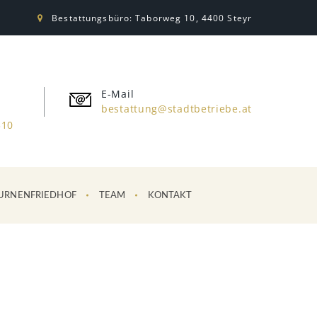
Bestattungsbüro: Taborweg 10, 4400 Steyr
E-Mail
bestattung@stadtbetriebe.at
310
URNENFRIEDHOF
TEAM
KONTAKT