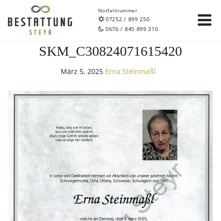
Notfallnummer
07252 / 899 250
0676 / 845 899 310
SKM_C30824071615420
März 5, 2025
Erna Steinmaßl