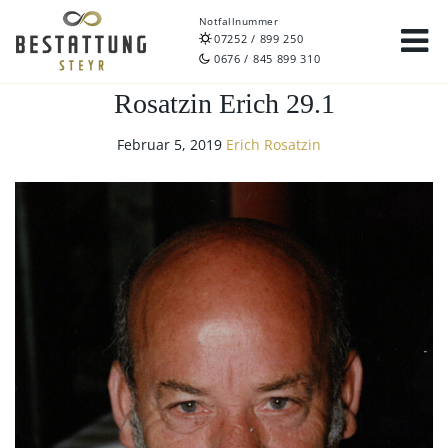
Notfallnummer
07252 / 899 250
0676 / 845 899 310
Rosatzin Erich 29.1
Februar 5, 2019
Erich Rosatzin