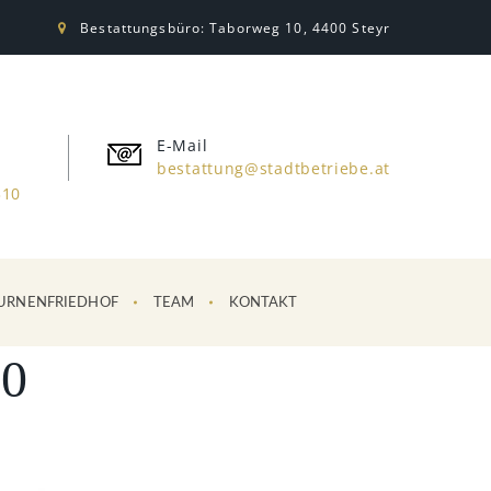
Bestattungsbüro: Taborweg 10, 4400 Steyr
E-Mail
bestattung@stadtbetriebe.at
310
URNENFRIEDHOF
TEAM
KONTAKT
0