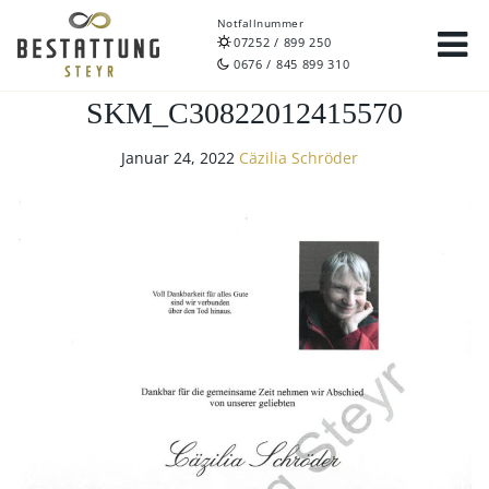
Notfallnummer
07252 / 899 250
0676 / 845 899 310
SKM_C30822012415570
Januar 24, 2022
Cäzilia Schröder