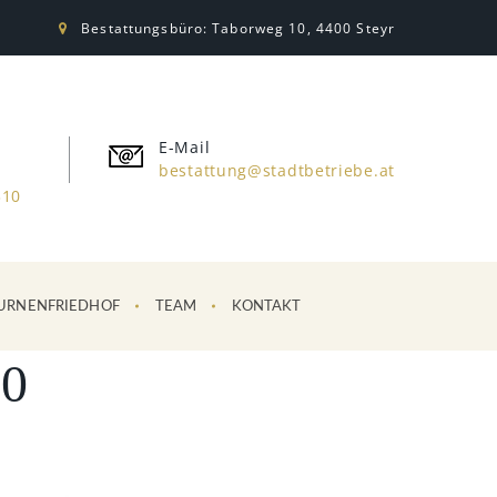
Bestattungsbüro: Taborweg 10, 4400 Steyr
E-Mail
bestattung@stadtbetriebe.at
310
URNENFRIEDHOF
TEAM
KONTAKT
0