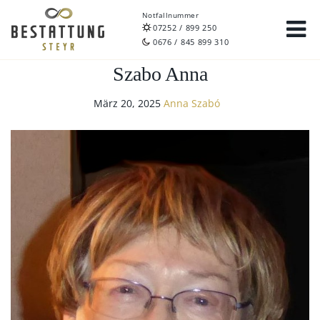
Notfallnummer
07252 / 899 250
0676 / 845 899 310
Szabo Anna
März 20, 2025
Anna Szabó