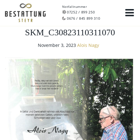
Notfallnummer
07252 / 899 250
0676 / 845 899 310
SKM_C30823110311070
November 3, 2023
Alois Nagy