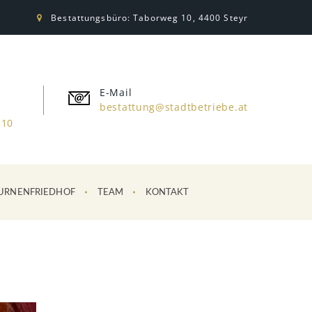
Bestattungsbüro: Taborweg 10, 4400 Steyr
E-Mail
bestattung@stadtbetriebe.at
310
URNENFRIEDHOF
TEAM
KONTAKT