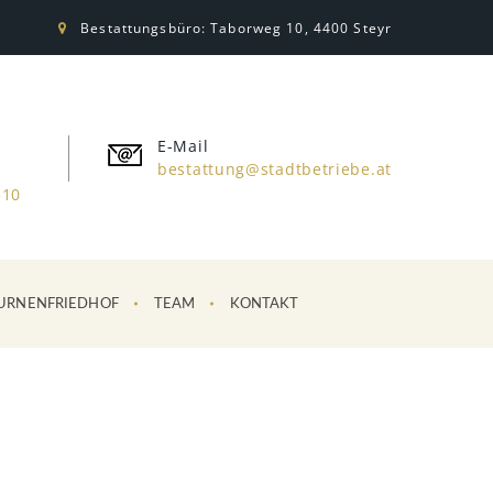
Bestattungsbüro: Taborweg 10, 4400 Steyr
E-Mail
bestattung@stadtbetriebe.at
310
URNENFRIEDHOF
TEAM
KONTAKT