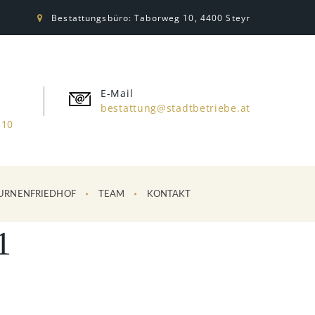
Bestattungsbüro: Taborweg 10, 4400 Steyr
E-Mail
bestattung@stadtbetriebe.at
310
URNENFRIEDHOF
TEAM
KONTAKT
1