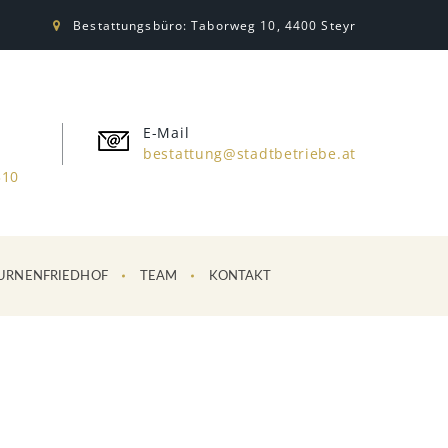
Bestattungsbüro: Taborweg 10, 4400 Steyr
E-Mail
bestattung@stadtbetriebe.at
310
URNENFRIEDHOF
TEAM
KONTAKT