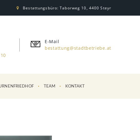
Bestattungsbüro: Taborweg 10, 4400 Steyr
E-Mail
bestattung@stadtbetriebe.at
310
URNENFRIEDHOF
TEAM
KONTAKT