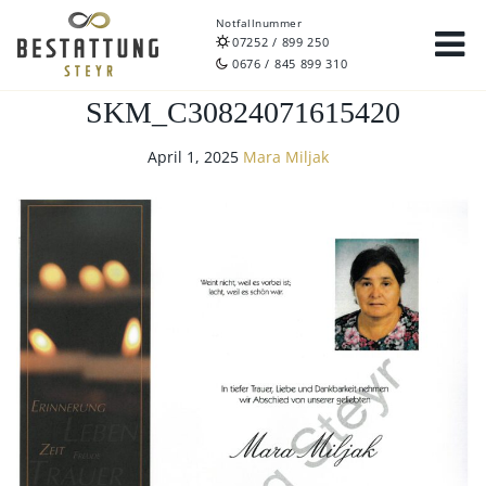
Notfallnummer
07252 / 899 250
0676 / 845 899 310
SKM_C30824071615420
April 1, 2025
Mara Miljak