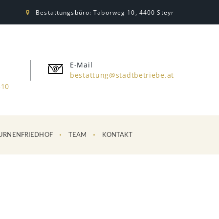
Bestattungsbüro: Taborweg 10, 4400 Steyr
E-Mail
bestattung@stadtbetriebe.at
310
URNENFRIEDHOF
TEAM
KONTAKT