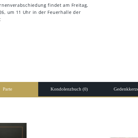
Urnenverabschiedung findet am Freitag,
6, um 11 Uhr in der Feuerhalle der
t
Parte
Kondolenzbuch (
)
Gedenkkerze
0