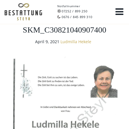
Notfallnummer
07252 / 899 250
0676 / 845 899 310
SKM_C30821040907400
April 9, 2021
Ludmilla Hekele