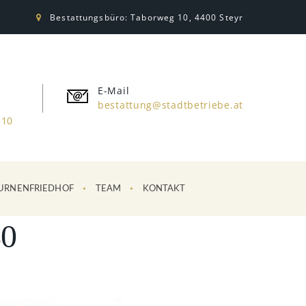
Bestattungsbüro: Taborweg 10, 4400 Steyr
E-Mail
bestattung@stadtbetriebe.at
310
URNENFRIEDHOF
TEAM
KONTAKT
0