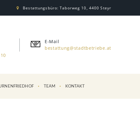
Bestattungsbüro: Taborweg 10, 4400 Steyr
E-Mail
bestattung@stadtbetriebe.at
310
URNENFRIEDHOF
TEAM
KONTAKT