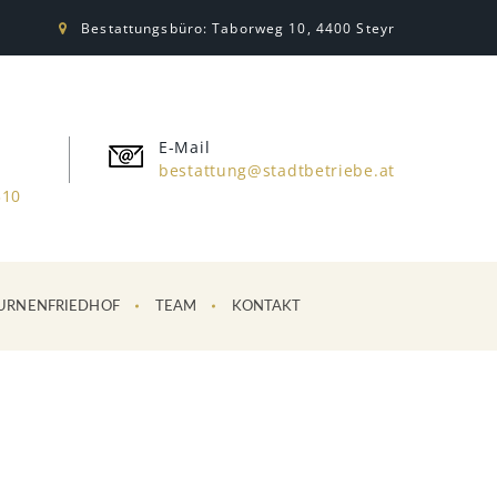
Bestattungsbüro: Taborweg 10, 4400 Steyr
E-Mail
bestattung@stadtbetriebe.at
310
URNENFRIEDHOF
TEAM
KONTAKT